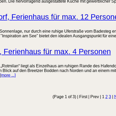
en. Die hervorragend ausgestattete Küche mit gewerblicher Spül
rf, Ferienhaus für max. 12 Person
r Sonnenlage, nur durch eine ruhige Uferstraße vom Badesteg en
"Inspiration am See" bietet den idealen Ausgangspunkt für ein
, Ferienhaus für max. 4 Personen
„Rotmilan“ liegt als Einzelhaus am ruhigen Rande des Hafend
 Blick auf den Breetzer Bodden nach Norden und an einem mi
[more ...]
(Page 1 of 3) | First | Prev | 1
2
3
|