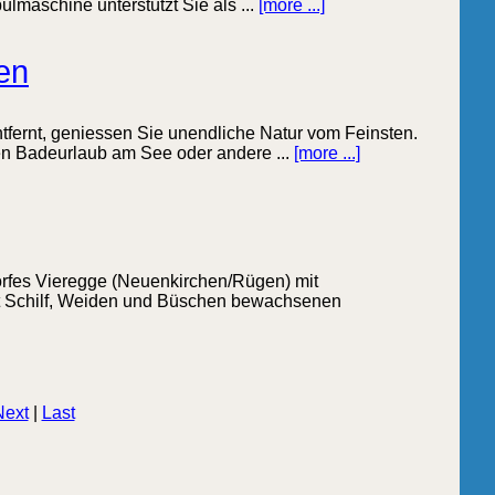
maschine unterstützt Sie als ...
[more ...]
en
tfernt, geniessen Sie unendliche Natur vom Feinsten.
en Badeurlaub am See oder andere ...
[more ...]
orfes Vieregge (Neuenkirchen/Rügen) mit
t Schilf, Weiden und Büschen bewachsenen
Next
|
Last