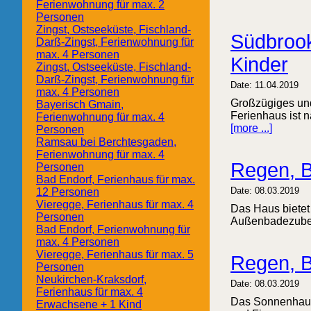
Ferienwohnung für max. 2
Personen
Zingst, Ostseeküste, Fischland-
Südbrook
Darß-Zingst, Ferienwohnung für
max. 4 Personen
Kinder
Zingst, Ostseeküste, Fischland-
Darß-Zingst, Ferienwohnung für
Date: 11.04.2019
max. 4 Personen
Großzügiges und
Bayerisch Gmain,
Ferienhaus ist n
Ferienwohnung für max. 4
[more ...]
Personen
Ramsau bei Berchtesgaden,
Ferienwohnung für max. 4
Regen, B
Personen
Bad Endorf, Ferienhaus für max.
Date: 08.03.2019
12 Personen
Vieregge, Ferienhaus für max. 4
Das Haus bietet
Personen
Außenbadezuber 
Bad Endorf, Ferienwohnung für
max. 4 Personen
Vieregge, Ferienhaus für max. 5
Regen, B
Personen
Neukirchen-Kraksdorf,
Date: 08.03.2019
Ferienhaus für max. 4
Das Sonnenhaus, 
Erwachsene + 1 Kind