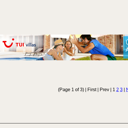
(Page 1 of 3) | First | Prev | 1
2
3
|